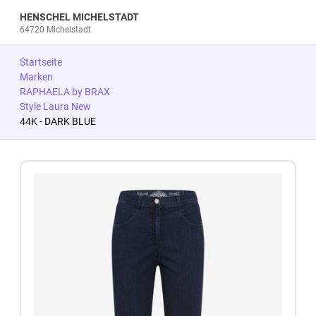
HENSCHEL MICHELSTADT
64720 Michelstadt
Startseite
Marken
RAPHAELA by BRAX
Style Laura New
44K - DARK BLUE
Zum Produkt springen
Zur Produktbeschreibung springen