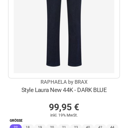
RAPHAELA by BRAX
Style Laura New 44K - DARK BLUE
AUF LAGER
99,95
€
inkl. 19% MwSt.
GRÖSSE
(ausgewählt)
22
18
19
20
21
23
40
42
44