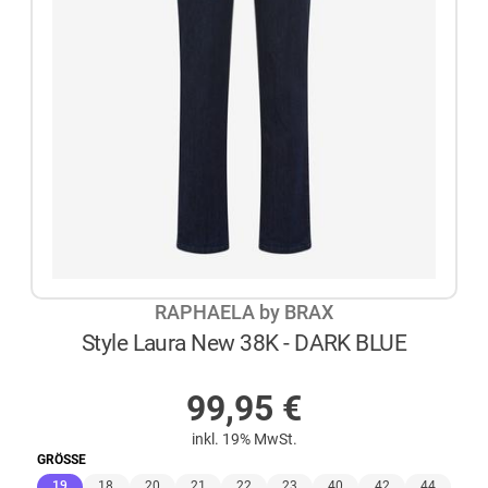
RAPHAELA by BRAX
Style Laura New 38K - DARK BLUE
AUF LAGER
99,95
€
inkl. 19% MwSt.
GRÖSSE
(ausgewählt)
19
18
20
21
22
23
40
42
44