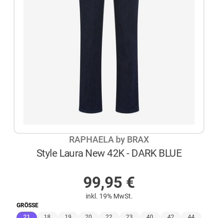
RAPHAELA by BRAX
Style Laura New 42K - DARK BLUE
AUF LAGER
99,95
€
inkl. 19% MwSt.
GRÖSSE
(ausgewählt)
21
18
19
20
22
23
40
42
44