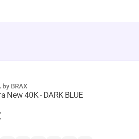
 by BRAX
ura New 40K - DARK BLUE
GER
€
.