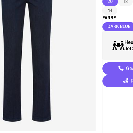
(ausgewäh
20
18
44
FARBE
(
DARK BLUE
Heu
Jetz
Ges
R