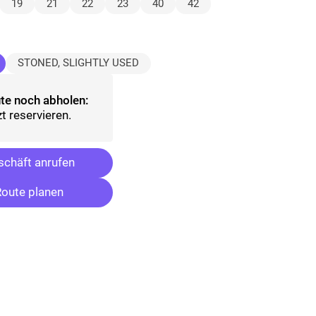
lt)
19
21
22
23
40
42
ausgewählt)
STONED, SLIGHTLY USED
te noch abholen:
t reservieren.
chäft anrufen
oute planen