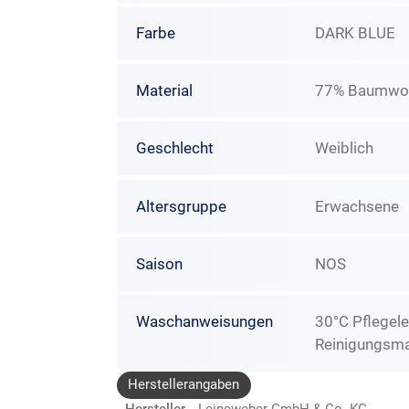
Farbe
DARK BLUE
Material
77% Baumwolle
Geschlecht
Weiblich
Altersgruppe
Erwachsene
Saison
NOS
Waschanweisungen
30°C Pflegele
Reinigungsma
Herstellerangaben
Hersteller
Leineweber GmbH & Co. KG