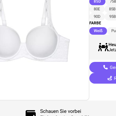
(ausgew
85D
75
80E
85B
90D
95B
FARBE
(ausge
Weiß
Pu
Heu
Jetz
Ges
R
Schauen Sie vorbei