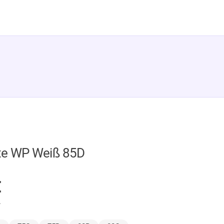
te WP Weiß 85D
GER
€
.