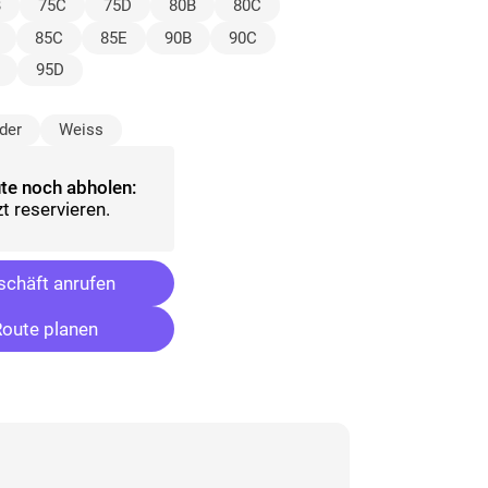
ählt)
B
75C
75D
80B
80C
85C
85E
90B
90C
95D
wählt)
der
Weiss
te noch abholen:
t reservieren.
chäft anrufen
oute planen