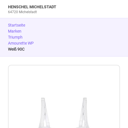
HENSCHEL MICHELSTADT
64720 Michelstadt
Startseite
Marken
Triumph
Amourette WP
Weiß 90C
Zum Produkt springen
Zur Produktbeschreibung springen