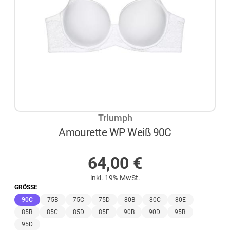
Triumph
Amourette WP Weiß 90C
AUF LAGER
64,00
€
inkl. 19% MwSt.
GRÖSSE
(ausgewählt)
90C
75B
75C
75D
80B
80C
80E
85B
85C
85D
85E
90B
90D
95B
95D