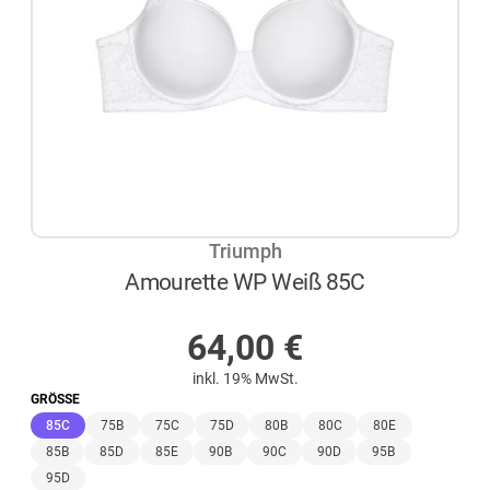
Triumph
Amourette WP Weiß 85C
AUF LAGER
64,00
€
inkl. 19% MwSt.
GRÖSSE
(ausgewählt)
85C
75B
75C
75D
80B
80C
80E
85B
85D
85E
90B
90C
90D
95B
95D