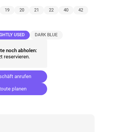
lt)
19
20
21
22
40
42
(ausgewählt)
IGHTLY USED
DARK BLUE
te noch abholen:
t reservieren.
chäft anrufen
oute planen