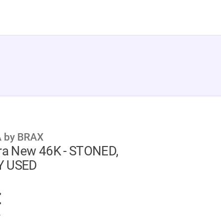
 by BRAX
ura New 46K - STONED,
Y USED
GER
€
.