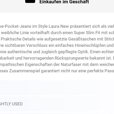
Einkaufen im Geschäft
ve-Pocket-Jeans im Style Laura New präsentiert sich als vi
eibliche Linie vorteilhaft durch einen Super Slim Fit mit sc
 Praktische Details wie aufgesetzte Gesäßtaschen mit Stitc
e sichtbaren Verschluss ein einfaches Hineinschlüpfen und
ne authentische und zugleich gepflegte Optik. Einen echten
ehnbarkeit und hervorragenden Rücksprungwerte bekannt ist
athischen Eigenschaften der Naturfaser mit dem weichen G
 Dieses Zusammenspiel garantiert nicht nur eine perfekte Pas
GHTLY USED