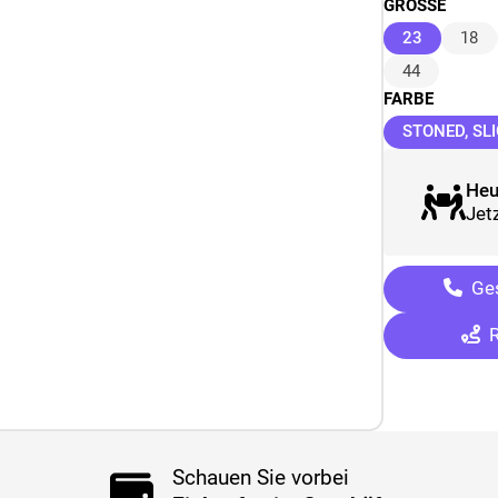
GRÖSSE
(ausgewäh
23
18
44
FARBE
STONED, SL
Heu
Jetz
Ges
R
Schauen Sie vorbei