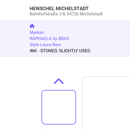
HENSCHEL MICHELSTADT
Bahnhofstraße 2-8,
64720 Michelstadt
Marken
RAPHAELA by BRAX
Style Laura New
46K - STONED, SLIGHTLY USED
Zum Produkt springen
Zur Produktbeschreibung springen