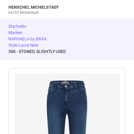
HENSCHEL MICHELSTADT
64720 Michelstadt
Startseite
Marken
RAPHAELA by BRAX
Style Laura New
36K - STONED, SLIGHTLY USED
Zum Produkt springen
Zur Produktbeschreibung springen