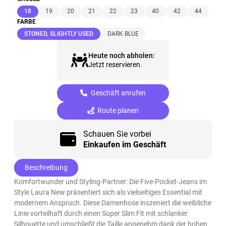
(ausgewählt)
18
19
20
21
22
23
40
42
44
FARBE
(ausgewählt)
STONED, SLIGHTLY USED
DARK BLUE
Heute noch abholen:
Jetzt reservieren.
Geschäft anrufen
Route planen
Schauen Sie vorbei
Einkaufen im Geschäft
Beschreibung
Komfortwunder und Styling-Partner: Die Five-Pocket-Jeans im
Style Laura New präsentiert sich als vielseitiges Essential mit
modernem Anspruch. Diese Damenhose inszeniert die weibliche
Linie vorteilhaft durch einen Super Slim Fit mit schlanker
Silhouette und umschließt die Taille angenehm dank der hohen