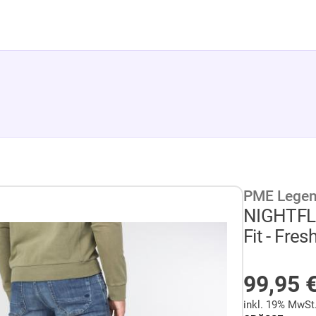
PME Lege
NIGHTFL
Fit - Fres
AUF LA
99,95
inkl. 19% MwSt