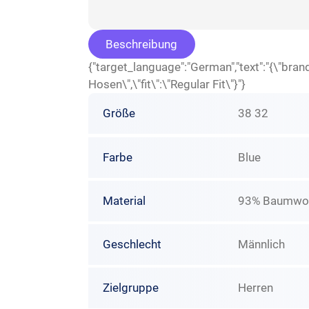
Beschreibung
{"target_language":"German","text":"{\"b
Hosen\",\"fit\":\"Regular Fit\"}"}
Größe
38 32
Farbe
Blue
Material
93% Baumwoll
Geschlecht
Männlich
Zielgruppe
Herren