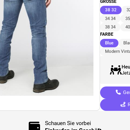
GRÖSSE
(ausge
38 32
3
34 34
35
38 34
40
FARBE
(ausgew
Blue
Bla
Modern Vint
Heu
Jetz
Ges
R
Schauen Sie vorbei