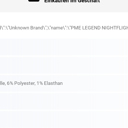
Einkaufen im Geschäft
rand\":\"Unknown Brand\",\"name\":\"PME LEGEND NIGHTFLIG
e, 6% Polyester, 1% Elasthan