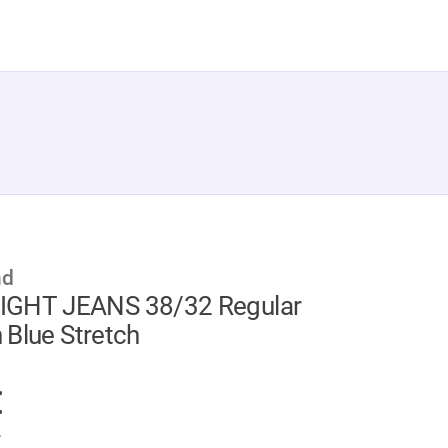
nd
IGHT JEANS 38/32 Regular
h Blue Stretch
GER
€
.