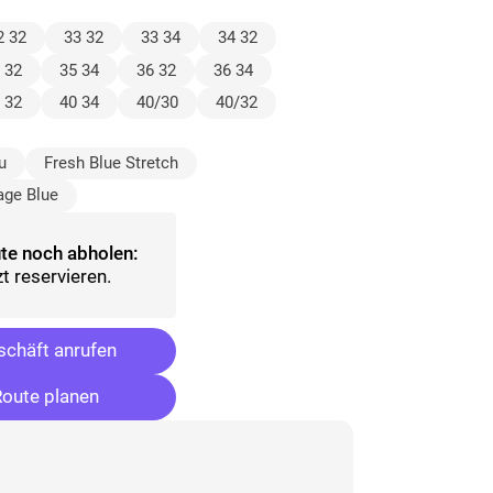
wählt)
2 32
33 32
33 34
34 32
 32
35 34
36 32
36 34
 32
40 34
40/30
40/32
ählt)
u
Fresh Blue Stretch
age Blue
te noch abholen:
t reservieren.
chäft anrufen
oute planen