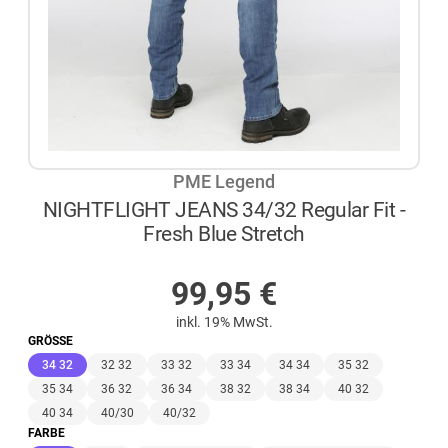
PME Legend
NIGHTFLIGHT JEANS 34/32 Regular Fit -
Fresh Blue Stretch
AUF LAGER
99,95
€
inkl. 19% MwSt.
GRÖSSE
(ausgewählt)
34 32
32 32
33 32
33 34
34 34
35 32
35 34
36 32
36 34
38 32
38 34
40 32
40 34
40/30
40/32
FARBE