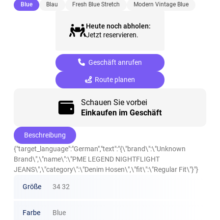
(ausgewählt)
Blue
Blau
Fresh Blue Stretch
Modern Vintage Blue
Heute noch abholen:
Jetzt reservieren.
Geschäft anrufen
Route planen
Schauen Sie vorbei
Einkaufen im Geschäft
Beschreibung
{"target_language":"German","text":"{\"brand\":\"Unknown
Brand\",\"name\":\"PME LEGEND NIGHTFLIGHT
JEANS\",\"category\":\"Denim Hosen\",\"fit\":\"Regular Fit\"}"}
Größe
34 32
Farbe
Blue