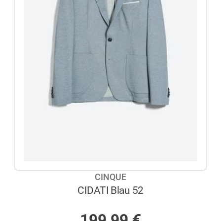
CINQUE
CIDATI Blau 52
AUF LAGER
199,99
€