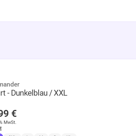
mander
irt - Dunkelblau / XXL
UF LAGER
,99
€
9% MwSt.