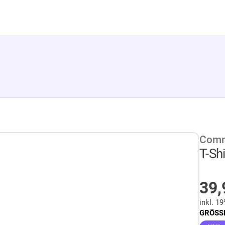
Com
T-Sh
A
39
inkl. 1
GRÖSSE