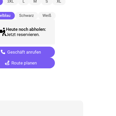
(ausgewählt)
3XL
L
M
S
XL
(ausgewählt)
elblau
Schwarz
Weiß
Heute noch abholen:
Jetzt reservieren.
Geschäft anrufen
Route planen