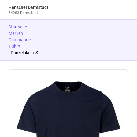
Henschel Darmstadt
64283 Darmstadt
Startseite
Marken
Commander
T-Shirt
- Dunkelblau / S
Zum Produkt springen
Zur Produktbeschreibung springen