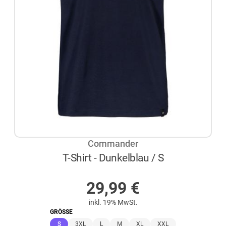
Commander
T-Shirt - Dunkelblau / S
AUF LAGER
29,99
€
inkl. 19% MwSt.
GRÖSSE
(ausgewählt)
S
3XL
L
M
XL
XXL