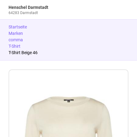
Henschel Darmstadt
64283 Darmstadt
Startseite
Marken
comma
T-Shirt
T-Shirt Beige 46
Zum Produkt springen
Zur Produktbeschreibung springen