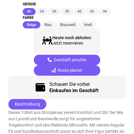
GRÖSSE
(ausgewählt)
46
34
36
38
40
42
44
FARBE
(ausgewählt)
Beige
Blau
Blau|weiß
Weiß
Heute noch abholen:
Jetzt reservieren.
Geschäft anrufen
Route planen
Schauen Sie vorbei
Einkaufen im Geschäft
Beschreibung
Dieses T-Shirt aus Strickjersey vereint Komfort und Stil. Der Mix
aus Lyocell und Baumwolle sorgt für angenehmen
Tragekomfort und eine fließende Silhouette. Mit seinem Regular
Fit und Rundhalsausschnitt passt es sich Ihrer Figur perfekt an.