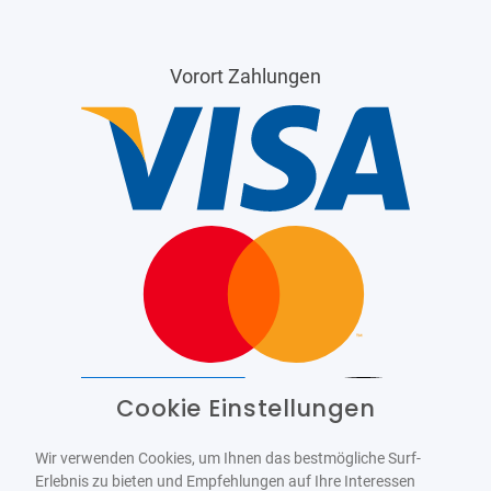
Vorort Zahlungen
Cookie Einstellungen
Barrierefrei
Bereitgestellt von
WCAG-2.1-AA
Wir verwenden Cookies, um Ihnen das bestmögliche Surf-
Erlebnis zu bieten und Empfehlungen auf Ihre Interessen