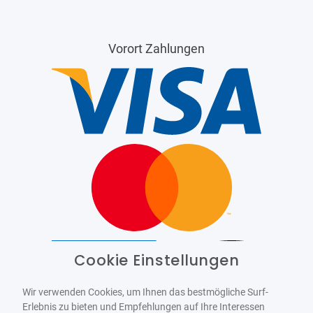
Vorort Zahlungen
Cookie Einstellungen
Barrierefrei
Bereitgestellt von
WCAG-2.1-AA
Wir verwenden Cookies, um Ihnen das bestmögliche Surf-
Erlebnis zu bieten und Empfehlungen auf Ihre Interessen