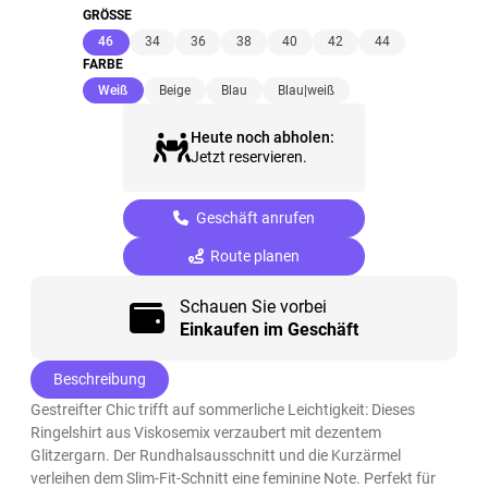
GRÖSSE
(ausgewählt)
46
34
36
38
40
42
44
FARBE
(ausgewählt)
Weiß
Beige
Blau
Blau|weiß
Heute noch abholen:
Jetzt reservieren.
Geschäft anrufen
Route planen
Schauen Sie vorbei
Einkaufen im Geschäft
Beschreibung
Gestreifter Chic trifft auf sommerliche Leichtigkeit: Dieses
Ringelshirt aus Viskosemix verzaubert mit dezentem
Glitzergarn. Der Rundhalsausschnitt und die Kurzärmel
verleihen dem Slim-Fit-Schnitt eine feminine Note. Perfekt für