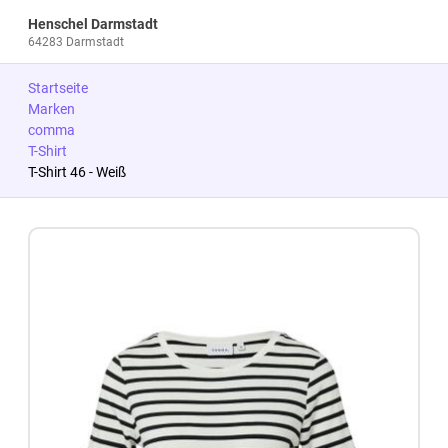
Henschel Darmstadt
64283 Darmstadt
Startseite
Marken
comma
T-Shirt
T-Shirt 46 - Weiß
Zum Produkt springen
Zur Produktbeschreibung springen