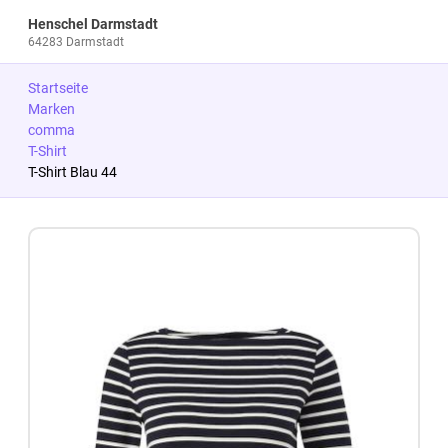
Henschel Darmstadt
64283 Darmstadt
Startseite
Marken
comma
T-Shirt
T-Shirt Blau 44
Zum Produkt springen
Zur Produktbeschreibung springen