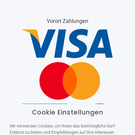
Vorort Zahlungen
Cookie Einstellungen
Barrierefrei
Bereitgestellt von
WCAG-2.1-AA
Wir verwenden Cookies, um Ihnen das bestmögliche Surf-
Erlebnis zu bieten und Empfehlungen auf Ihre Interessen