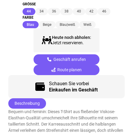
GRÖSSE
(ausgewählt)
44
34
36
38
40
42
46
FARBE
(ausgewählt)
Blau
Beige
Blau|weiß
Weiß
Heute noch abholen:
Jetzt reservieren.
Geschäft anrufen
Route planen
Schauen Sie vorbei
Einkaufen im Geschäft
Beschreibung
Bequem und feminin: Dieses T-Shirt aus fließender Viskose-
Elasthan-Qualität umschmeichelt Ihre Silhouette mit seinem
taillierten Schnitt. Der Karreeausschnitt und die halblangen
Ärmel verleihen dem Streifenshirt einen lässigen, doch stilvollen