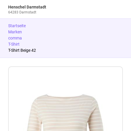
Henschel Darmstadt
64283 Darmstadt
Startseite
Marken
comma
T-Shirt
T-Shirt Beige 42
Zum Produkt springen
Zur Produktbeschreibung springen