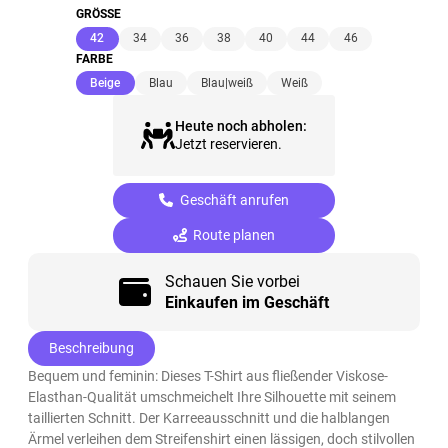
GRÖSSE
(ausgewählt)
42
34
36
38
40
44
46
FARBE
(ausgewählt)
Beige
Blau
Blau|weiß
Weiß
Heute noch abholen:
Jetzt reservieren.
Geschäft anrufen
Route planen
Schauen Sie vorbei
Einkaufen im Geschäft
Beschreibung
Bequem und feminin: Dieses T-Shirt aus fließender Viskose-
Elasthan-Qualität umschmeichelt Ihre Silhouette mit seinem
taillierten Schnitt. Der Karreeausschnitt und die halblangen
Ärmel verleihen dem Streifenshirt einen lässigen, doch stilvollen