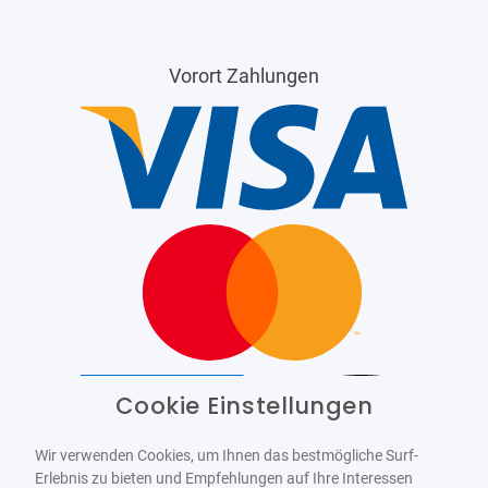
Vorort Zahlungen
Cookie Einstellungen
Barrierefrei
Bereitgestellt von
WCAG-2.1-AA
Wir verwenden Cookies, um Ihnen das bestmögliche Surf-
Erlebnis zu bieten und Empfehlungen auf Ihre Interessen