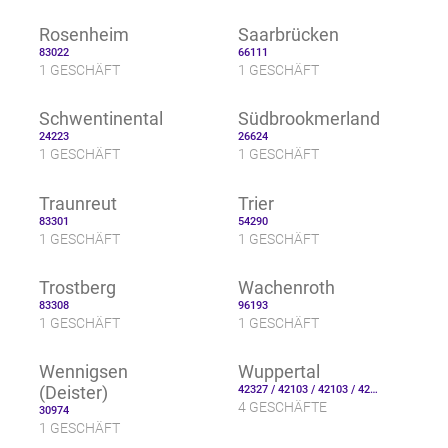
Rosenheim
Saarbrücken
83022
66111
1 GESCHÄFT
1 GESCHÄFT
Schwentinental
Südbrookmerland
24223
26624
1 GESCHÄFT
1 GESCHÄFT
Traunreut
Trier
83301
54290
1 GESCHÄFT
1 GESCHÄFT
Trostberg
Wachenroth
83308
96193
1 GESCHÄFT
1 GESCHÄFT
Wennigsen
Wuppertal
(Deister)
42327 / 42103 / 42103 / 42113
4 GESCHÄFTE
30974
1 GESCHÄFT