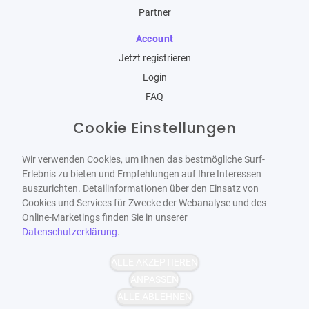
Partner
Account
Jetzt registrieren
Login
FAQ
Cookie Einstellungen
Cookie Einstellungen
Entdecken
Stadtverzeichnis
Wir verwenden Cookies, um Ihnen das bestmögliche Surf-
Wir verwenden Cookies, um Ihnen das bestmögliche Surf-
Rechtliches
Erlebnis zu bieten und Empfehlungen auf Ihre Interessen
Erlebnis zu bieten und Empfehlungen auf Ihre Interessen
auszurichten. Detailinformationen über den Einsatz von
auszurichten. Detailinformationen über den Einsatz von
AGBs
Cookies und Services für Zwecke der Webanalyse und des
Cookies und Services für Zwecke der Webanalyse und des
Impressum
Online-Marketings finden Sie in unserer
Online-Marketings finden Sie in unserer
Datenschutz
Datenschutzerklärung
Datenschutzerklärung
.
.
ALLE AKZEPTIEREN
ALLE AKZEPTIEREN
ANPASSEN
ANPASSEN
youbuyda ©2026. Alle Rechte vorbehalten.
ALLE ABLEHNEN
ALLE ABLEHNEN