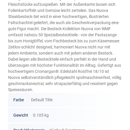
Fleischstücke aufzuspießen. Mit der Außenkante lassen sich
Folienkartoffeln und Gemüse leicht zerteilen. Das Nuova
Steakbesteck-Set wird in einer hochwertigen, illustrierten
Faltschachtel geliefert, die auch als Geschenkverpackung eine
gute Figur macht. Die Besteck-Kollektion Nuova von WMF
umfasst nahezu 50 Spezialbesteckteile - von der Pastazange
bis zum Honiglöffel, vom Fischbesteck bis zu zum Käsemesser.
Zeitlos-schlicht designed, harmoniert Nuova nicht nur mit
jedem Ambiente, sondern auch mit jedem anderen Besteck.
Dabei liegen alle Besteckteile einfach perfekt in der Hand und
überzeugen mit höchster Funktionalität im Alltag. Gefertigt aus
hochwertigem Cromargan®: Edelstahl Rostfrei 18/10 ist
Nuova selbstverständlich pflegeleicht spülmaschinenfest, völlig
geschmacksneutral, sehr strapazierfähig und resistent gegen
Speisesäuren.
Farbe
Default Title
Gewicht
0.105 kg