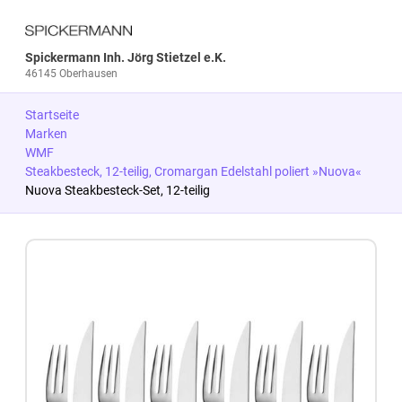
Spickermann Inh. Jörg Stietzel e.K.
46145 Oberhausen
Startseite
Marken
WMF
Steakbesteck, 12-teilig, Cromargan Edelstahl poliert »Nuova«
Nuova Steakbesteck-Set, 12-teilig
Zum Produkt springen
Zur Produktbeschreibung springen