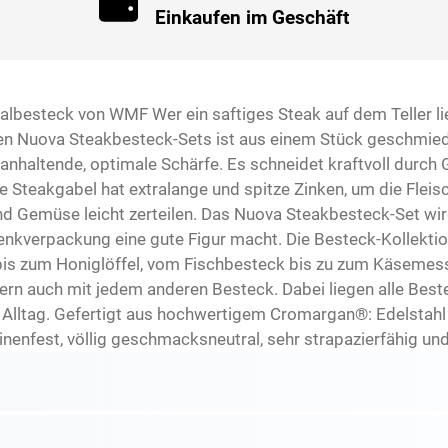
Einkaufen im Geschäft
zialbesteck von WMF Wer ein saftiges Steak auf dem Teller li
en Nuova Steakbesteck-Sets ist aus einem Stück geschmiede
 anhaltende, optimale Schärfe. Es schneidet kraftvoll durch G
e Steakgabel hat extralange und spitze Zinken, um die Fleis
d Gemüse leicht zerteilen. Das Nuova Steakbesteck-Set wird 
schenkverpackung eine gute Figur macht. Die Besteck-Kolle
bis zum Honiglöffel, vom Fischbesteck bis zu zum Käsemesse
rn auch mit jedem anderen Besteck. Dabei liegen alle Beste
 Alltag. Gefertigt aus hochwertigem Cromargan®: Edelstahl
inenfest, völlig geschmacksneutral, sehr strapazierfähig un