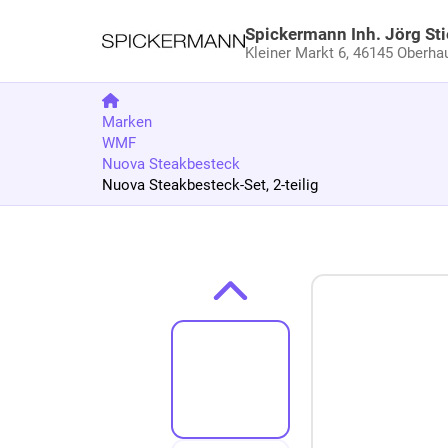
Spickermann Inh. Jörg Sti
Kleiner Markt 6,
46145 Oberha
Marken
WMF
Nuova Steakbesteck
Nuova Steakbesteck-Set, 2-teilig
Zum Produkt springen
Zur Produktbeschreibung springen