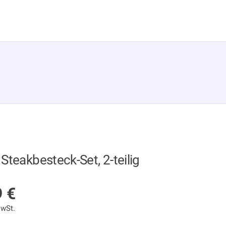
Steakbesteck-Set, 2-teilig
 LAGER
9
€
MwSt.