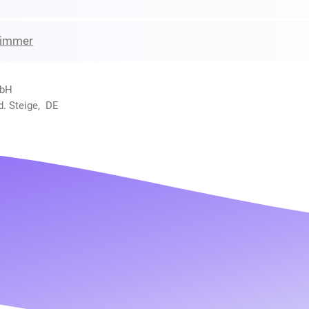
zimmer
mbH
d. Steige, DE