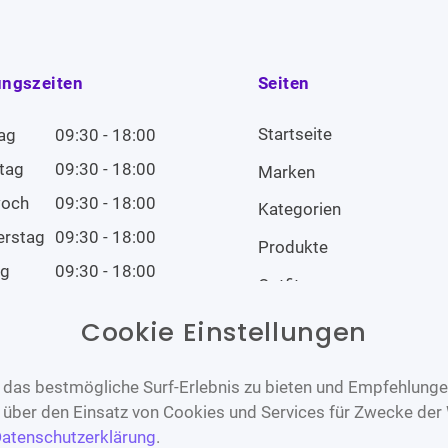
ungszeiten
Seiten
Startseite
ag
09:30 - 18:00
tag
09:30 - 18:00
Marken
woch
09:30 - 18:00
Kategorien
erstag
09:30 - 18:00
Produkte
ag
09:30 - 18:00
Outfits
tag
09:00 - 14:00
Cookie Einstellungen
tag
Geschlossen
das bestmögliche Surf-Erlebnis zu bieten und Empfehlungen
n über den Einsatz von Cookies und Services für Zwecke der
atenschutzerklärung
.