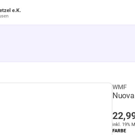
etzel e.K.
usen
WMF
Nuova 
AUF
22,9
inkl. 19% 
FARBE