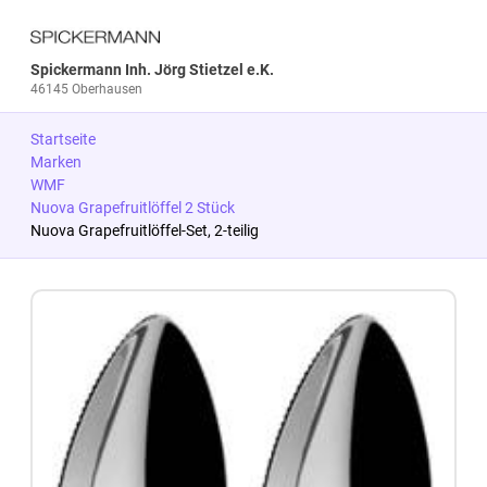
Spickermann Inh. Jörg Stietzel e.K.
46145 Oberhausen
Startseite
Marken
WMF
Nuova Grapefruitlöffel 2 Stück
Nuova Grapefruitlöffel-Set, 2-teilig
Zum Produkt springen
Zur Produktbeschreibung springen