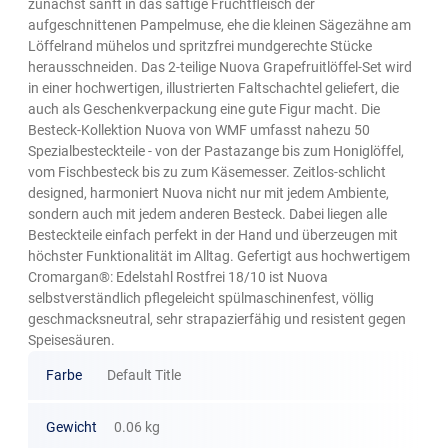
zunächst sanft in das saftige Fruchtfleisch der
aufgeschnittenen Pampelmuse, ehe die kleinen Sägezähne am
Löffelrand mühelos und spritzfrei mundgerechte Stücke
herausschneiden. Das 2-teilige Nuova Grapefruitlöffel-Set wird
in einer hochwertigen, illustrierten Faltschachtel geliefert, die
auch als Geschenkverpackung eine gute Figur macht. Die
Besteck-Kollektion Nuova von WMF umfasst nahezu 50
Spezialbesteckteile - von der Pastazange bis zum Honiglöffel,
vom Fischbesteck bis zu zum Käsemesser. Zeitlos-schlicht
designed, harmoniert Nuova nicht nur mit jedem Ambiente,
sondern auch mit jedem anderen Besteck. Dabei liegen alle
Besteckteile einfach perfekt in der Hand und überzeugen mit
höchster Funktionalität im Alltag. Gefertigt aus hochwertigem
Cromargan®: Edelstahl Rostfrei 18/10 ist Nuova
selbstverständlich pflegeleicht spülmaschinenfest, völlig
geschmacksneutral, sehr strapazierfähig und resistent gegen
Speisesäuren.
Farbe
Default Title
Gewicht
0.06 kg