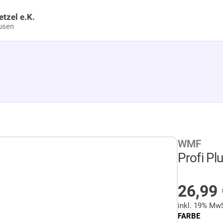
etzel e.K.
usen
WMF
Profi Pl
AUF L
26,99
inkl. 19% Mw
FARBE