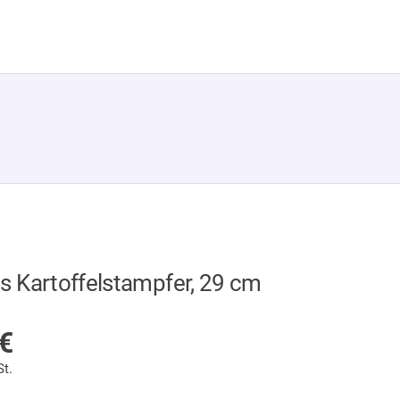
us Kartoffelstampfer, 29 cm
AGER
€
St.