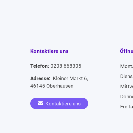
Kontaktiere uns
Öffn
Telefon:
0208 668305
Mont
Diens
Adresse:
Kleiner Markt 6,
46145 Oberhausen
Mitt
Donn
Kontaktiere uns
Freit
Sams
Widerruf erklären
Sonn