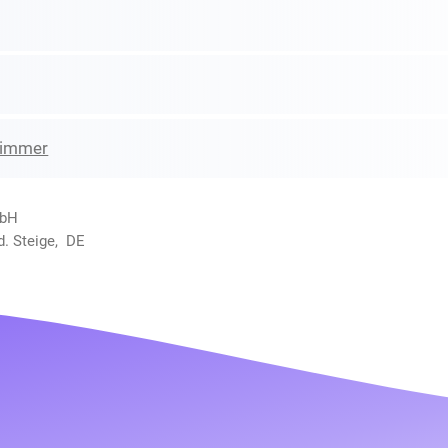
zimmer
mbH
d. Steige, DE