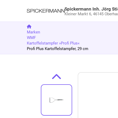
Spickermann Inh. Jörg Sti
Kleiner Markt 6,
46145 Oberha
Marken
WMF
Kartoffelstampfer »Profi Plus«
Profi Plus Kartoffelstampfer, 29 cm
Zum Produkt springen
Zur Produktbeschreibung springen