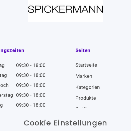
ungszeiten
Seiten
Startseite
ag
09:30 - 18:00
tag
09:30 - 18:00
Marken
woch
09:30 - 18:00
Kategorien
erstag
09:30 - 18:00
Produkte
ag
09:30 - 18:00
Outfits
tag
09:00 - 14:00
Cookie Einstellungen
tag
Geschlossen