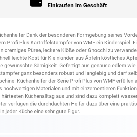
Einkaufen im Geschäft
 Küchenhelfer Dank der besonderen Formgebung seines Vordert
dem Profi Plus Kartoffelstampfer von WMF ein Kinderspiel. 
 in cremiges Püree, leckere Klöße oder Gnocchi zu verwande
nell leichte Kost für Kleinkinder, aus Äpfeln köstliches Ap
ie gewünschte Sämigkeit. Gefertigt aus genauso edlem wie
elstampfer ganz besonders robust und langlebig und darf sel
chine. Küchenhelfer der Serie Profi Plus von WMF erfüllen
aus hochwertigen Materialen und mit einzementieren Funktion
den härtesten Küchenalltag aus und sind dazu komplett wass
er verfügen die durchdachten Helfer dazu über eine prakt
 jeder Küche eine sehr gute Figur.