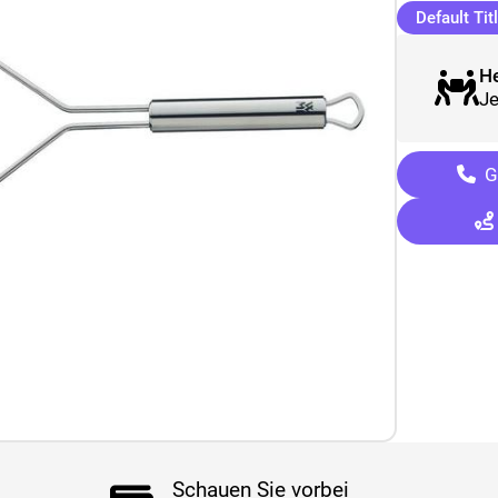
Default Tit
He
Je
G
Schauen Sie vorbei