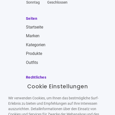
Sonntag
Geschlossen
Seiten
Startseite
Marken
Kategorien
Produkte
Outfits
Rechtliches
Cookie Einstellungen
Impressum
Allgemeine Geschäftsbedingungen
Wir verwenden Cookies, um Ihnen das bestmögliche Surf-
Datenschutzbestimmungen
Erlebnis zu bieten und Empfehlungen auf Ihre Interessen
auszurichten. Detailinformationen über den Einsatz von
Widerrufsbelehrung
Cookies und Services für Zwecke der Webanalyse und des