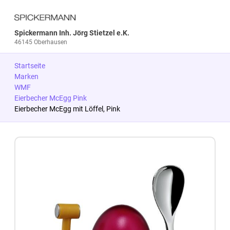
Spickermann Inh. Jörg Stietzel e.K.
46145 Oberhausen
Startseite
Marken
WMF
Eierbecher McEgg Pink
Eierbecher McEgg mit Löffel, Pink
Zum Produkt springen
Zur Produktbeschreibung springen