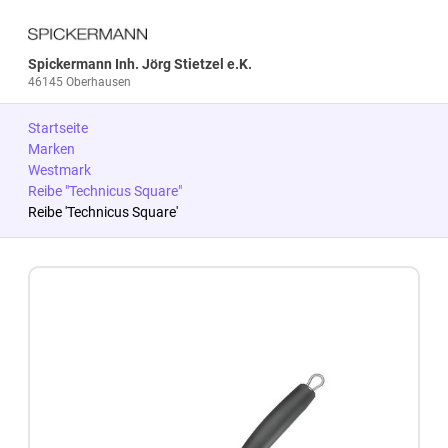
Spickermann Inh. Jörg Stietzel e.K.
46145 Oberhausen
Startseite
Marken
Westmark
Reibe "Technicus Square"
Reibe 'Technicus Square'
Zum Produkt springen
Zur Produktbeschreibung springen