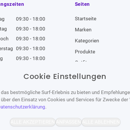
ungszeiten
Seiten
Startseite
ag
09:30 - 18:00
tag
09:30 - 18:00
Marken
woch
09:30 - 18:00
Kategorien
erstag
09:30 - 18:00
Produkte
ag
09:30 - 18:00
Outfits
tag
09:00 - 14:00
Cookie Einstellungen
tag
Geschlossen
das bestmögliche Surf-Erlebnis zu bieten und Empfehlungen
n über den Einsatz von Cookies und Services für Zwecke der
atenschutzerklärung
.
Barrierefrei
Bereitgestellt von
ALLE AKZEPTIEREN
ANPASSEN
ALLE ABLEHNEN
WCAG-2.1-AA