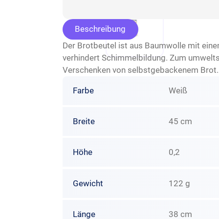
Beschreibung
Der Brotbeutel ist aus Baumwolle mit ein
verhindert Schimmelbildung. Zum umweltsc
Verschenken von selbstgebackenem Brot.
Farbe
Weiß
Breite
45 cm
Höhe
0,2
Gewicht
122 g
Länge
38 cm