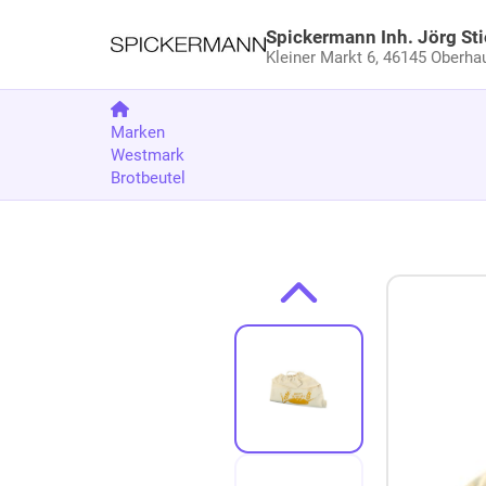
Spickermann Inh. Jörg Sti
Kleiner Markt 6,
46145 Oberha
Marken
Westmark
Brotbeutel
Zum Produkt springen
Zur Produktbeschreibung springen