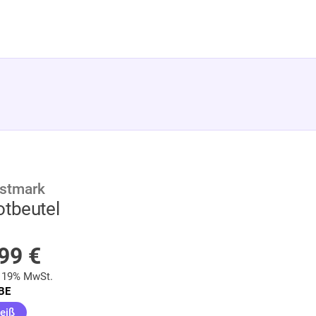
stmark
otbeutel
AUF LAGER
,99
€
. 19% MwSt.
BE
(ausgewählt)
eiß