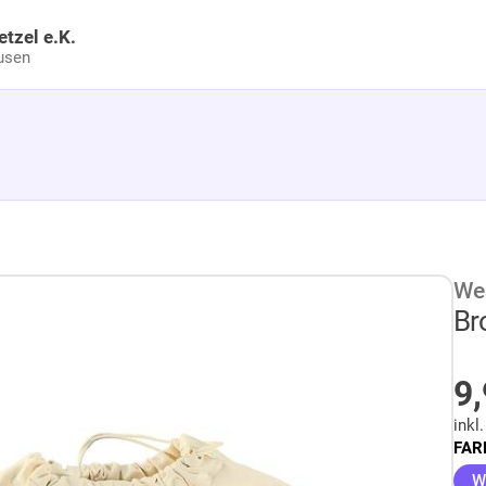
etzel e.K.
usen
We
Br
9
inkl
FAR
W