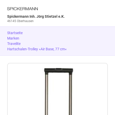
Spickermann Inh. Jörg Stietzel e.K.
46145 Oberhausen
Startseite
Marken
Travelite
Hartschalen-Trolley »Air Base, 77 cm«
Zum Produkt springen
Zur Produktbeschreibung springen