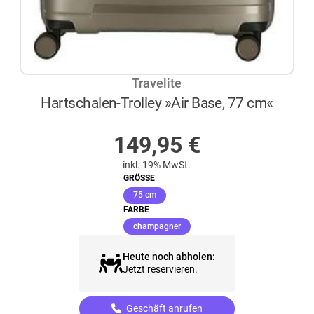
Travelite
Hartschalen-Trolley »Air Base, 77 cm«
AUF LAGER
149,95
€
inkl. 19% MwSt.
GRÖSSE
(ausgewählt)
75 cm
FARBE
(ausgewählt)
champagner
Heute noch abholen:
Jetzt reservieren.
Geschäft anrufen