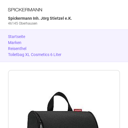
Spickermann Inh. Jörg Stietzel e.K.
46145 Oberhausen
Startseite
Marken
Reisenthel
Toiletbag XL Cosmetics 6 Liter
Zum Produkt springen
Zur Produktbeschreibung springen