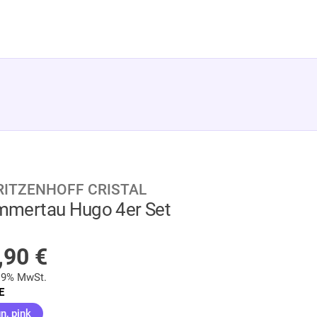
RITZENHOFF CRISTAL
mertau Hugo 4er Set
AUF LAGER
,90
€
 19% MwSt.
E
(ausgewählt)
n, pink