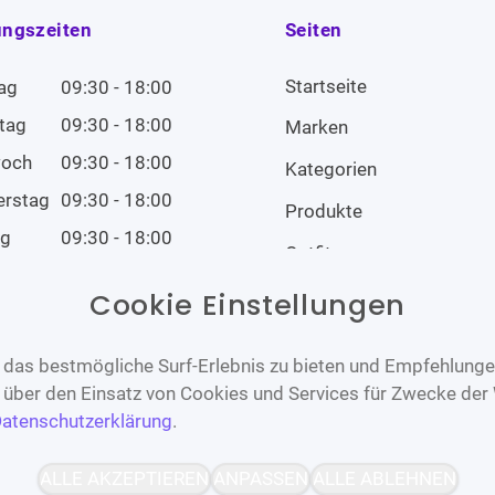
ungszeiten
Seiten
Startseite
ag
09:30 - 18:00
tag
09:30 - 18:00
Marken
woch
09:30 - 18:00
Kategorien
erstag
09:30 - 18:00
Produkte
ag
09:30 - 18:00
Outfits
tag
09:00 - 14:00
Cookie Einstellungen
tag
Geschlossen
das bestmögliche Surf-Erlebnis zu bieten und Empfehlungen
n über den Einsatz von Cookies und Services für Zwecke der
atenschutzerklärung
.
Barrierefrei
Bereitgestellt von
ALLE AKZEPTIEREN
ANPASSEN
ALLE ABLEHNEN
WCAG-2.1-AA