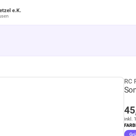
etzel e.K.
usen
RC 
Som
45
inkl.
FARB
Grü