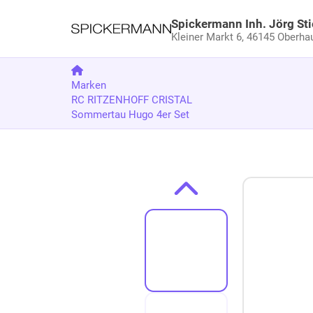
Spickermann Inh. Jörg Sti
Kleiner Markt 6,
46145 Oberha
Marken
RC RITZENHOFF CRISTAL
Sommertau Hugo 4er Set
Zum Produkt springen
Zur Produktbeschreibung springen