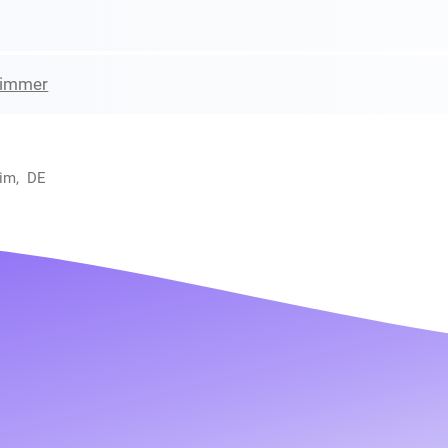
zimmer
eim, DE