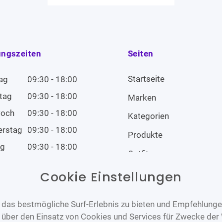
ungszeiten
Seiten
Startseite
ag
09:30 - 18:00
tag
09:30 - 18:00
Marken
woch
09:30 - 18:00
Kategorien
erstag
09:30 - 18:00
Produkte
ag
09:30 - 18:00
Outfits
tag
09:00 - 14:00
Cookie Einstellungen
tag
Geschlossen
das bestmögliche Surf-Erlebnis zu bieten und Empfehlungen
n über den Einsatz von Cookies und Services für Zwecke der