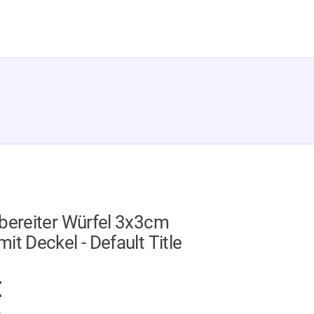
lbereiter Würfel 3x3cm
it Deckel - Default Title
GER
€
.