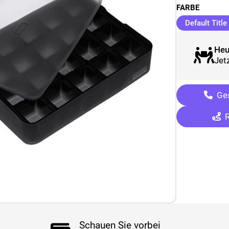
FARBE
Default Title
Heu
Jetz
Ges
R
Schauen Sie vorbei