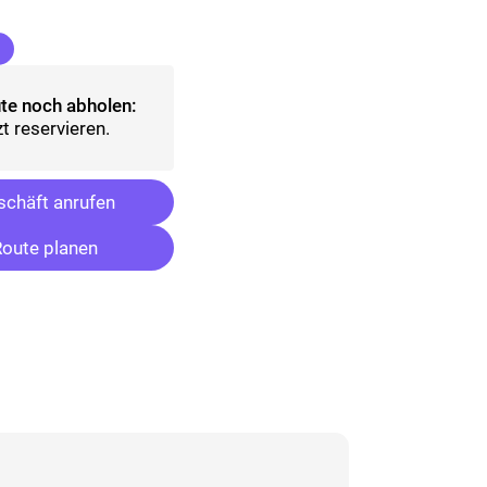
(ausgewählt)
te noch abholen:
t reservieren.
chäft anrufen
oute planen