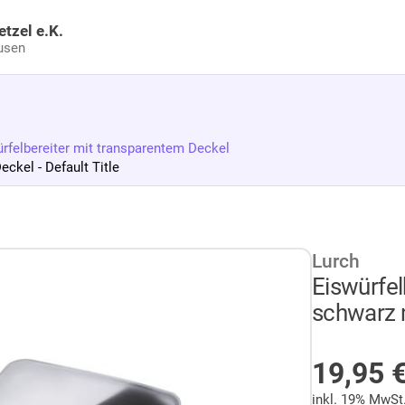
etzel e.K.
usen
rfelbereiter mit transparentem Deckel
ckel - Default Title
Lurch
Eiswürfe
schwarz m
AUF LA
19,95
inkl. 19% MwSt