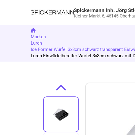
Spickermann Inh. Jörg Sti
Kleiner Markt 6,
46145 Oberha
Marken
Lurch
Ice Former Würfel 3x3cm schwarz transparent Eiswü
Lurch Eiswürfelbereiter Würfel 3x3cm schwarz mit De
Zum Produkt springen
Zur Produktbeschreibung springen