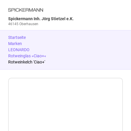
Spickermann Inh. Jörg Stietzel e.K.
46145 Oberhausen
Startseite
Marken
LEONARDO
Rotweinglas »Ciao+«
Rotweinkelch 'Ciao+'
Zum Produkt springen
Zur Produktbeschreibung springen