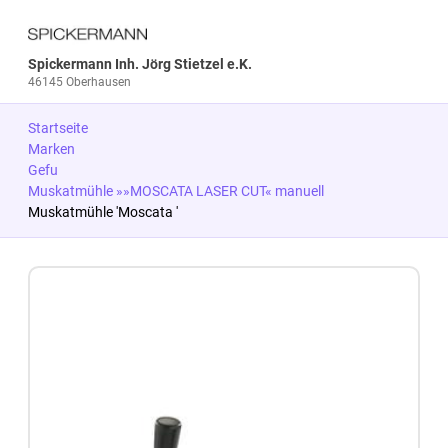
Spickermann Inh. Jörg Stietzel e.K.
46145 Oberhausen
Startseite
Marken
Gefu
Muskatmühle »»MOSCATA LASER CUT« manuell
Muskatmühle 'Moscata '
Zum Produkt springen
Zur Produktbeschreibung springen