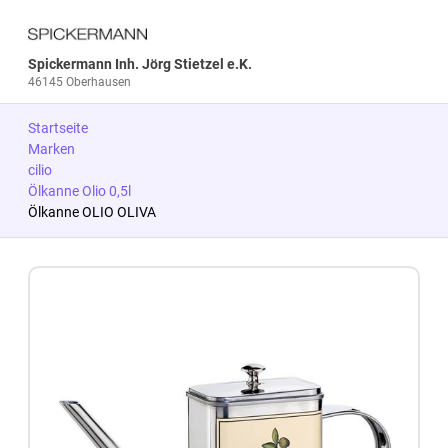
Spickermann Inh. Jörg Stietzel e.K.
46145 Oberhausen
Startseite
Marken
cilio
Ölkanne Olio 0,5l
Ölkanne OLIO OLIVA
Zum Produkt springen
Zur Produktbeschreibung springen