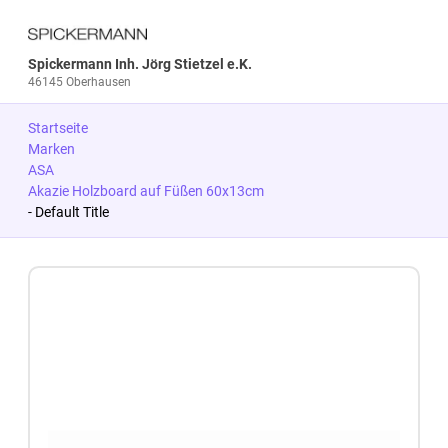
Spickermann Inh. Jörg Stietzel e.K.
46145 Oberhausen
Startseite
Marken
ASA
Akazie Holzboard auf Füßen 60x13cm
- Default Title
Zum Produkt springen
Zur Produktbeschreibung springen