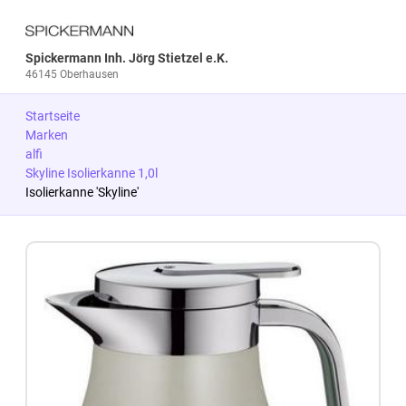
Spickermann Inh. Jörg Stietzel e.K.
46145 Oberhausen
Startseite
Marken
alfi
Skyline Isolierkanne 1,0l
Isolierkanne 'Skyline'
Zum Produkt springen
Zur Produktbeschreibung springen