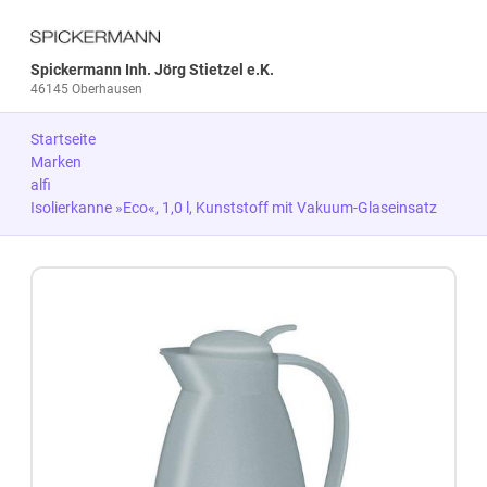
Spickermann Inh. Jörg Stietzel e.K.
46145 Oberhausen
Startseite
Marken
alfi
Isolierkanne »Eco«, 1,0 l, Kunststoff mit Vakuum-Glaseinsatz
Zum Produkt springen
Zur Produktbeschreibung springen