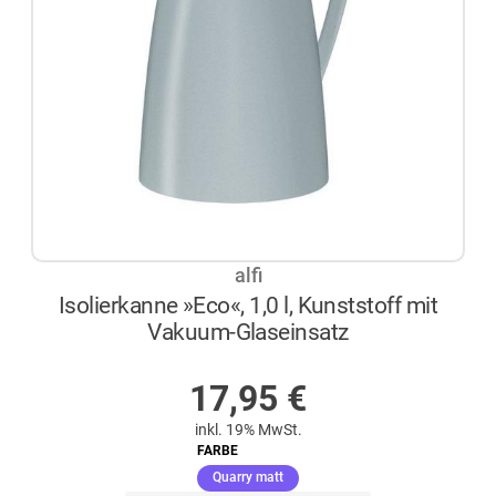
alfi
Isolierkanne »Eco«, 1,0 l, Kunststoff mit
Vakuum-Glaseinsatz
AUF LAGER
17,95
€
inkl. 19% MwSt.
FARBE
(ausgewählt)
Quarry matt