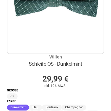
Willen
Schleife OS - Dunkelmint
AUF LAGER
29,99
€
inkl. 19% MwSt.
GRÖSSE
OS
FARBE
(ausgewählt)
Dunkelmint
Blau
Bordeaux
Champagner