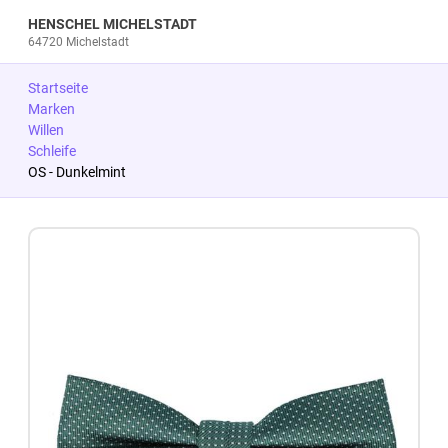
HENSCHEL MICHELSTADT
64720 Michelstadt
Startseite
Marken
Willen
Schleife
OS - Dunkelmint
Zum Produkt springen
Zur Produktbeschreibung springen