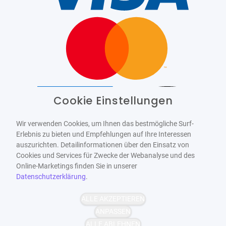
Cookie Einstellungen
Barrierefrei
Bereitgestellt von
WCAG-2.1-AA
Wir verwenden Cookies, um Ihnen das bestmögliche Surf-
Erlebnis zu bieten und Empfehlungen auf Ihre Interessen
auszurichten. Detailinformationen über den Einsatz von
Cookies und Services für Zwecke der Webanalyse und des
Online-Marketings finden Sie in unserer
Datenschutzerklärung
.
ALLE AKZEPTIEREN
ANPASSEN
ALLE ABLEHNEN