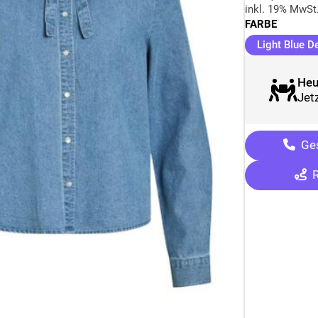
inkl. 19% MwSt
FARBE
Light Blue D
Heu
Jetz
Ges
R