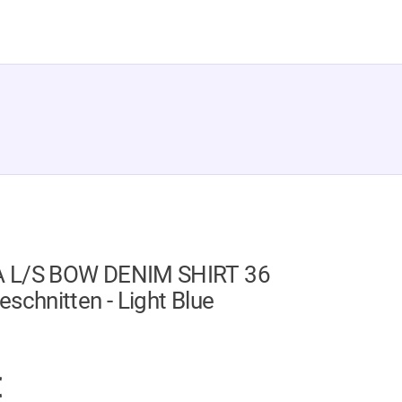
 L/S BOW DENIM SHIRT 36
schnitten - Light Blue
AUF LAGER
€