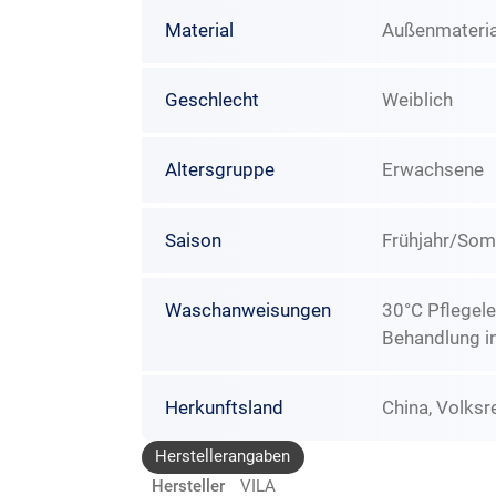
Material
Außenmateria
Geschlecht
Weiblich
Altersgruppe
Erwachsene
Saison
Frühjahr/So
Waschanweisungen
30°C Pflegele
Behandlung i
Herkunftsland
China, Volksr
Herstellerangaben
Hersteller
VILA