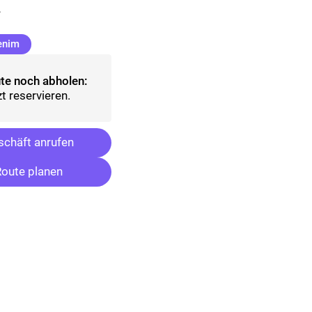
.
(ausgewählt)
enim
te noch abholen:
t reservieren.
chäft anrufen
oute planen