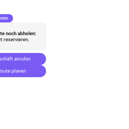
.
(ausgewählt)
enim
te noch abholen:
t reservieren.
chäft anrufen
oute planen