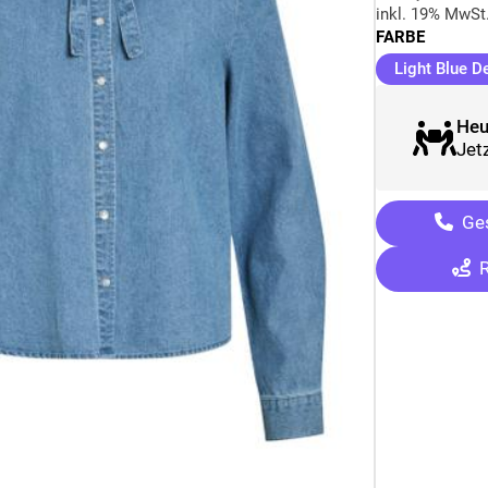
inkl. 19% MwSt
FARBE
Light Blue D
Heu
Jetz
Ges
R