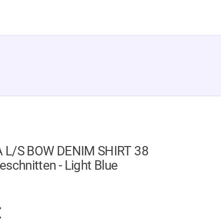
 L/S BOW DENIM SHIRT 38
schnitten - Light Blue
GER
€