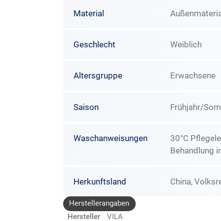
Material
Außenmateria
Geschlecht
Weiblich
Altersgruppe
Erwachsene
Saison
Frühjahr/So
Waschanweisungen
30°C Pflegele
Behandlung i
Herkunftsland
China, Volksr
Herstellerangaben
Hersteller
VILA