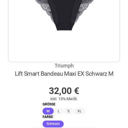
Triumph
Lift Smart Bandeau Maxi EX Schwarz M
AUF LAGER
32,00
€
inkl. 19% MwSt.
GRÖSSE
(ausgewählt)
M
L
S
XL
FARBE
(ausgewählt)
Schwarz