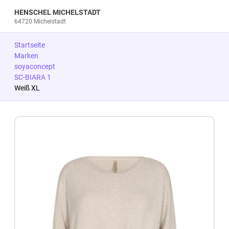
HENSCHEL MICHELSTADT
64720 Michelstadt
Startseite
Marken
soyaconcept
SC-BIARA 1
Weiß XL
Zum Produkt springen
Zur Produktbeschreibung springen