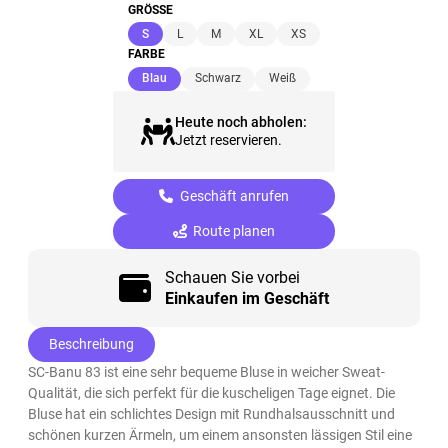
GRÖSSE
(ausgewählt)
S
L
M
XL
XS
FARBE
(ausgewählt)
Blau
Schwarz
Weiß
Heute noch abholen:
Jetzt reservieren.
Geschäft anrufen
Route planen
Schauen Sie vorbei
Einkaufen im Geschäft
Beschreibung
SC-Banu 83 ist eine sehr bequeme Bluse in weicher Sweat-
Qualität, die sich perfekt für die kuscheligen Tage eignet. Die
Bluse hat ein schlichtes Design mit Rundhalsausschnitt und
schönen kurzen Ärmeln, um einem ansonsten lässigen Stil eine