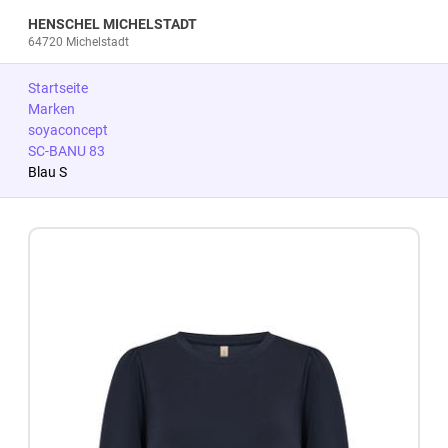
HENSCHEL MICHELSTADT
64720 Michelstadt
Startseite
Marken
soyaconcept
SC-BANU 83
Blau S
Zum Produkt springen
Zur Produktbeschreibung springen