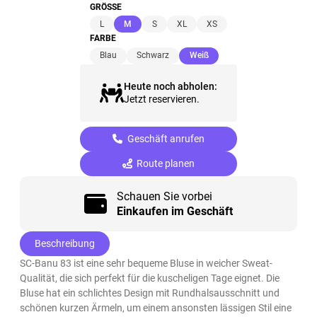
GRÖSSE
(ausgewählt)
L
M
S
XL
XS
FARBE
(ausgewählt)
Blau
Schwarz
Weiß
Heute noch abholen:
Jetzt reservieren.
Geschäft anrufen
Route planen
Schauen Sie vorbei
Einkaufen im Geschäft
Beschreibung
SC-Banu 83 ist eine sehr bequeme Bluse in weicher Sweat-
Qualität, die sich perfekt für die kuscheligen Tage eignet. Die
Bluse hat ein schlichtes Design mit Rundhalsausschnitt und
schönen kurzen Ärmeln, um einem ansonsten lässigen Stil eine