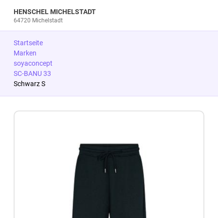
HENSCHEL MICHELSTADT
64720 Michelstadt
Startseite
Marken
soyaconcept
SC-BANU 33
Schwarz S
Zum Produkt springen
Zur Produktbeschreibung springen