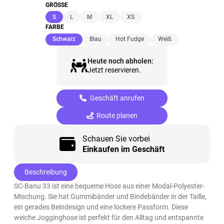
GRÖSSE
(ausgewählt)
S
L
M
XL
XS
FARBE
(ausgewählt)
Schwarz
Blau
Hot Fudge
Weiß
Heute noch abholen:
Jetzt reservieren.
Geschäft anrufen
Route planen
Schauen Sie vorbei
Einkaufen im Geschäft
Beschreibung
SC-Banu 33 ist eine bequeme Hose aus einer Modal-Polyester-
Mischung. Sie hat Gummibänder und Bindebänder in der Taille,
ein gerades Beindesign und eine lockere Passform. Diese
weiche Jogginghose ist perfekt für den Alltag und entspannte