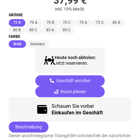
37,99
€
inkl. 19% MwSt.
GRÖSSE
(ausgewählt)
75 B
70 A
70 B
70 C
75 A
75 C
80 A
80 B
80 C
85 A
85 C
FARBE
(ausgewählt)
Weiß
Schwarz
Heute noch abholen:
Jetzt reservieren.
Geschäft anrufen
Route planen
Schauen Sie vorbei
Einkaufen im Geschäft
Beschreibung
Dieser anschmiegsame Triangel BH schmeichelt der natürlichen