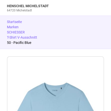
HENSCHEL MICHELSTADT
64720 Michelstadt
Startseite
Marken
SCHIESSER
T-Shirt V-Ausschnitt
50 - Pacific Blue
Zum Produkt springen
Zur Produktbeschreibung springen