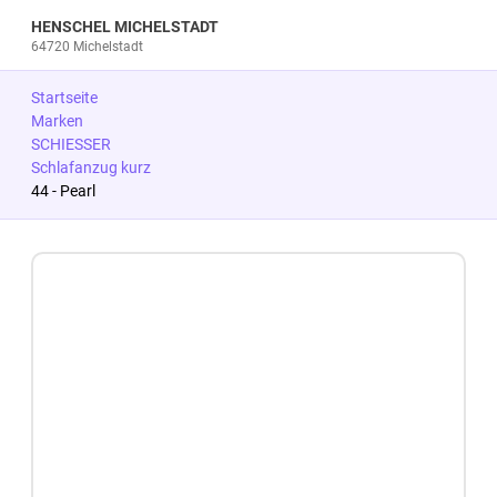
HENSCHEL MICHELSTADT
64720 Michelstadt
Startseite
Marken
SCHIESSER
Schlafanzug kurz
44 - Pearl
Zum Produkt springen
Zur Produktbeschreibung springen