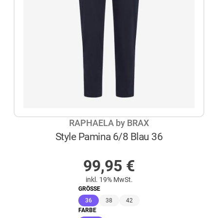
RAPHAELA by BRAX
Style Pamina 6/8 Blau 36
AUF LAGER
99,95
€
inkl. 19% MwSt.
GRÖSSE
(ausgewählt)
36
38
42
FARBE