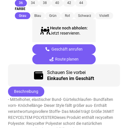
(ausgewählt)
36
34
38
40
42
44
FARBE
(ausgewählt)
Grau
Blau
Grün
Rot
Schwarz
Violett
Heute noch abholen:
Jetzt reservieren.
Geschäft anrufen
Route planen
Schauen Sie vorbei
Einkaufen im Geschäft
Beschreibung
- Mittelhoher, elastischer Bund- Gürtelschlaufen- Bundfalten
vorn- Knöchellänge- Dieser Style fällt größer aus- Enthält
verantwortungsvollere Stoffe- Das Model trägt Größe 36MIT
RECYCELTEM POLYESTERDieses Produkt enthält recycelten
Polyester. Recycelter Polyester schont die natürlichen