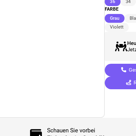
(ausgewäh
36
34
FARBE
(ausgew
Grau
Bl
Violett
Heu
Jetz
Ges
R
Schauen Sie vorbei