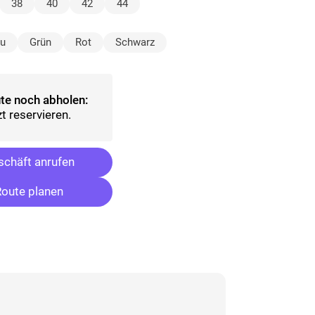
lt)
38
40
42
44
ählt)
au
Grün
Rot
Schwarz
te noch abholen:
t reservieren.
chäft anrufen
oute planen